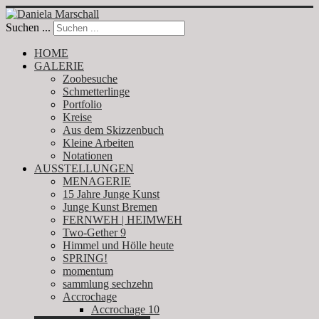
Suchen ...
HOME
GALERIE
Zoobesuche
Schmetterlinge
Portfolio
Kreise
Aus dem Skizzenbuch
Kleine Arbeiten
Notationen
AUSSTELLUNGEN
MENAGERIE
15 Jahre Junge Kunst
Junge Kunst Bremen
FERNWEH | HEIMWEH
Two-Gether 9
Himmel und Hölle heute
SPRING!
momentum
sammlung sechzehn
Accrochage
Accrochage 10