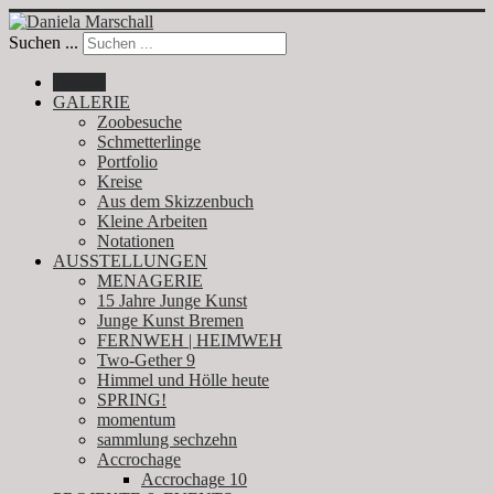
Suchen ...
HOME
GALERIE
Zoobesuche
Schmetterlinge
Portfolio
Kreise
Aus dem Skizzenbuch
Kleine Arbeiten
Notationen
AUSSTELLUNGEN
MENAGERIE
15 Jahre Junge Kunst
Junge Kunst Bremen
FERNWEH | HEIMWEH
Two-Gether 9
Himmel und Hölle heute
SPRING!
momentum
sammlung sechzehn
Accrochage
Accrochage 10